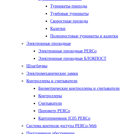
Турникеты-триподы
Тумбовые турникеты
Скоростные проходы
Калитки
Полноростовые турникеты и калитки
Электронные проходные
Электронные проходные PERCo
Электронные проходные БЛОКПОСТ
Шлагбаумы
Электромеханические замки
Контроллеры и считыватели
Биометрические контроллеры и считыватели
Контроллеры
Считыватели
Пирометр PERCo
Картоприемник IC05 PERCo
Система контроля доступа PERCo-Web
Программное обеспечение