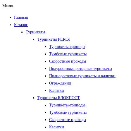
Меню
Главная
Каталог
Турникеты
Турникеты PERCo
Турникеты-триподы
Тумбовые турникеты
Скоростные проходы
Полуростовые роторные турникеты
Полноростовые турникеты и калитки
Ограждения
Калитки
Турникеты БЛОКПОСТ
Турникеты-триподы
Тумбовые турникеты
Скоростные проходы
Калитки