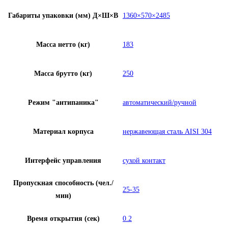
Габариты упаковки (мм) Д×Ш×В
1360×570×2485
Масса нетто (кг)
183
Масса брутто (кг)
250
Режим "антипаника"
автоматический/ручной
Материал корпуса
нержавеющая сталь AISI 304
Интерфейс управления
сухой контакт
Пропускная способность (чел./
25-35
мин)
Время открытия (сек)
0.2