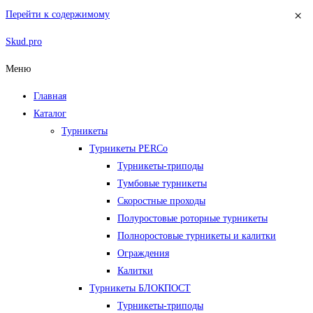
×
Перейти к содержимому
Skud.pro
Меню
Главная
Каталог
Турникеты
Турникеты PERCo
Турникеты-триподы
Тумбовые турникеты
Скоростные проходы
Полуростовые роторные турникеты
Полноростовые турникеты и калитки
Ограждения
Калитки
Турникеты БЛОКПОСТ
Турникеты-триподы