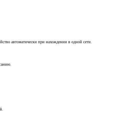
ойство автоматически при нахождении в одной сети.
санию.
й.