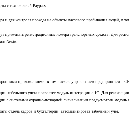
рты с технологией Paypass.
а и для контроля прохода на объекты массового пребывания людей, в том
гут применять регистрационные номера транспортных средств. Для расп
on Next».
сторонними приложениями, в том числе с управлением предприятием – C
изации табельного учета позволяет модуль интеграции с 1С. Для реализ
ции с системами охранно-пожарной сигнализации предусмотрен модуль 
аты отдела кадров и бухгалтерии, автоматизировав табельный учет.