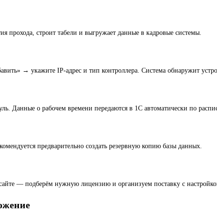
я прохода, строит табели и выгружает данные в кадровые системы.
авить» → укажите IP-адрес и тип контроллера. Система обнаружит устр
уль. Данные о рабочем времени передаются в 1С автоматически по распи
екомендуется предварительно создать резервную копию базы данных.
на сайте — подберём нужную лицензию и организуем поставку с настройко
ожение