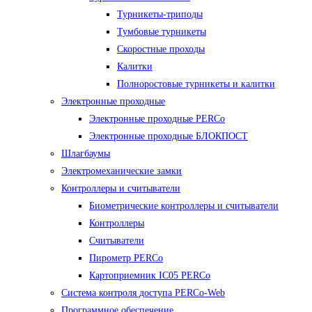
Турникеты-триподы
Тумбовые турникеты
Скоростные проходы
Калитки
Полноростовые турникеты и калитки
Электронные проходные
Электронные проходные PERCo
Электронные проходные БЛОКПОСТ
Шлагбаумы
Электромеханические замки
Контроллеры и считыватели
Биометрические контроллеры и считыватели
Контроллеры
Считыватели
Пирометр PERCo
Картоприемник IC05 PERCo
Система контроля доступа PERCo-Web
Программное обеспечение