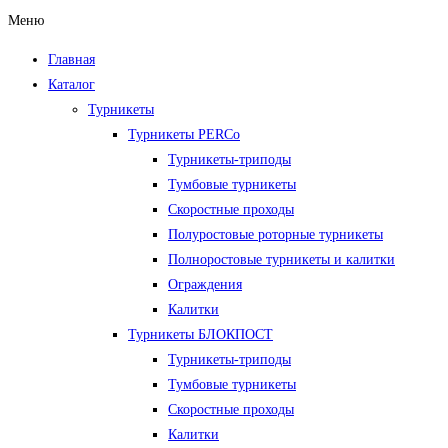
Меню
Главная
Каталог
Турникеты
Турникеты PERCo
Турникеты-триподы
Тумбовые турникеты
Скоростные проходы
Полуростовые роторные турникеты
Полноростовые турникеты и калитки
Ограждения
Калитки
Турникеты БЛОКПОСТ
Турникеты-триподы
Тумбовые турникеты
Скоростные проходы
Калитки