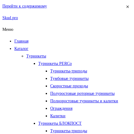
×
Перейти к содержимому
Skud.pro
Меню
Главная
Каталог
Турникеты
Турникеты PERCo
Турникеты-триподы
Тумбовые турникеты
Скоростные проходы
Полуростовые роторные турникеты
Полноростовые турникеты и калитки
Ограждения
Калитки
Турникеты БЛОКПОСТ
Турникеты-триподы