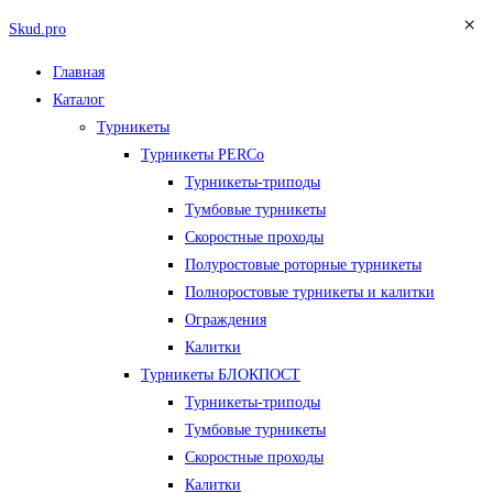
×
Перейти
Skud.pro
к
Меню
Главная
содержимому
Каталог
Турникеты
Турникеты PERCo
Турникеты-триподы
Тумбовые турникеты
Скоростные проходы
Полуростовые роторные турникеты
Полноростовые турникеты и калитки
Ограждения
Калитки
Турникеты БЛОКПОСТ
Турникеты-триподы
Тумбовые турникеты
Скоростные проходы
Калитки