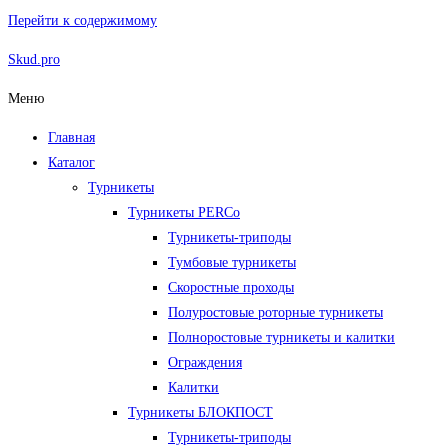
Перейти к содержимому
Skud.pro
Меню
Главная
Каталог
Турникеты
Турникеты PERCo
Турникеты-триподы
Тумбовые турникеты
Скоростные проходы
Полуростовые роторные турникеты
Полноростовые турникеты и калитки
Ограждения
Калитки
Турникеты БЛОКПОСТ
Турникеты-триподы