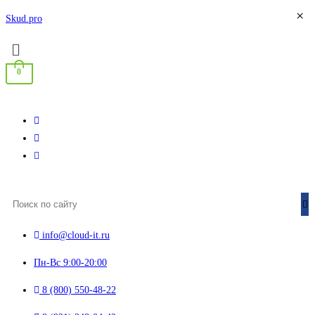
×
Перейти
Skud.pro
к
Меню
содержимому
0
info@cloud-it.ru
Пн-Вс 9:00-20:00
8 (800) 550-48-22