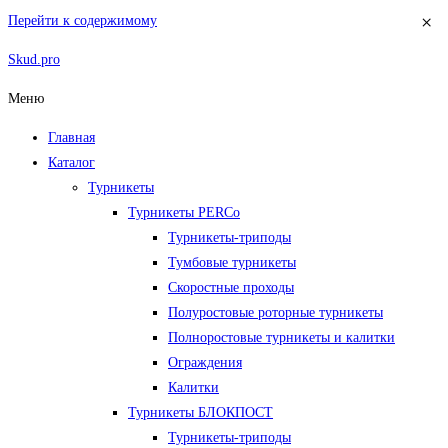
×
Перейти к содержимому
Skud.pro
Меню
Главная
Каталог
Турникеты
Турникеты PERCo
Турникеты-триподы
Тумбовые турникеты
Скоростные проходы
Полуростовые роторные турникеты
Полноростовые турникеты и калитки
Ограждения
Калитки
Турникеты БЛОКПОСТ
Турникеты-триподы