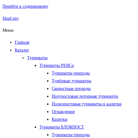
Перейти к содержимому
Skud.pro
Меню
Главная
Каталог
Турникеты
Турникеты PERCo
Турникеты-триподы
Тумбовые турникеты
Скоростные проходы
Полуростовые роторные турникеты
Полноростовые турникеты и калитки
Ограждения
Калитки
Турникеты БЛОКПОСТ
Турникеты-триподы