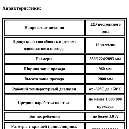
Характеристики:
12В постоянного
Напряжение питания
тока
Пропускная способность в режиме
12 чел/мин
однократного прохода
Размеры
350/1224/2093 мм
Ширина зоны прохода
960 мм
Высота зоны прохода
2000 мм
Рабочий температурный диапазон
от -30°C до +50°C
не менее 1 000 000
Средняя наработка на отказ
проходов
Ток потребления
не более 3,0 А
Размеры с крышей (длина/ширина/