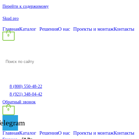
Перейти к содержимому
Skud.pro
Главная
Каталог
Решения
О нас
Проекты и монтаж
Контакты
0
8 (800) 550-48-22
8 (921) 348-04-42
Обратный звонок
0
elegram
Главная
Каталог
Решения
О нас
Проекты и монтаж
Контакты