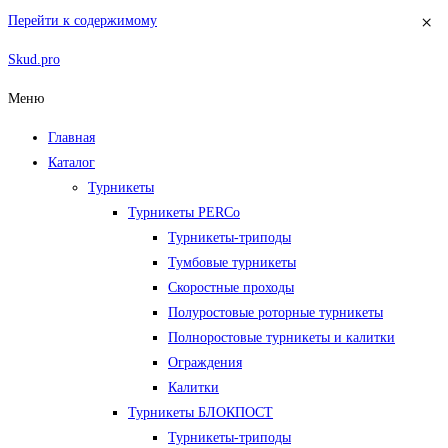
×
Перейти к содержимому
Skud.pro
Меню
Главная
Каталог
Турникеты
Турникеты PERCo
Турникеты-триподы
Тумбовые турникеты
Скоростные проходы
Полуростовые роторные турникеты
Полноростовые турникеты и калитки
Ограждения
Калитки
Турникеты БЛОКПОСТ
Турникеты-триподы