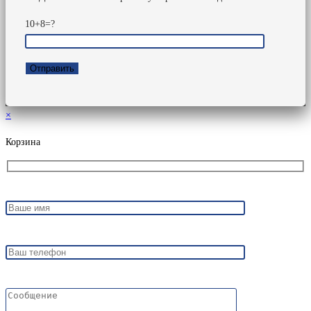
10+8=?
×
Корзина