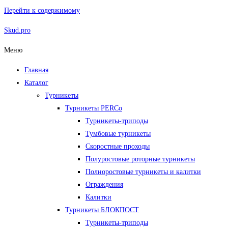
Перейти к содержимому
Skud.pro
Меню
Главная
Каталог
Турникеты
Турникеты PERCo
Турникеты-триподы
Тумбовые турникеты
Скоростные проходы
Полуростовые роторные турникеты
Полноростовые турникеты и калитки
Ограждения
Калитки
Турникеты БЛОКПОСТ
Турникеты-триподы